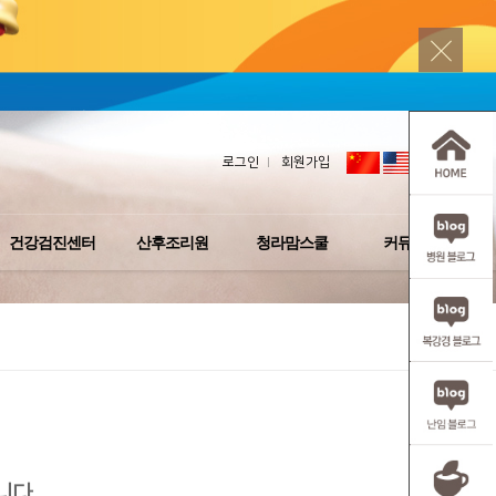
로그인
회원가입
건강검진센터
산후조리원
청라맘스쿨
커뮤니티
니다.