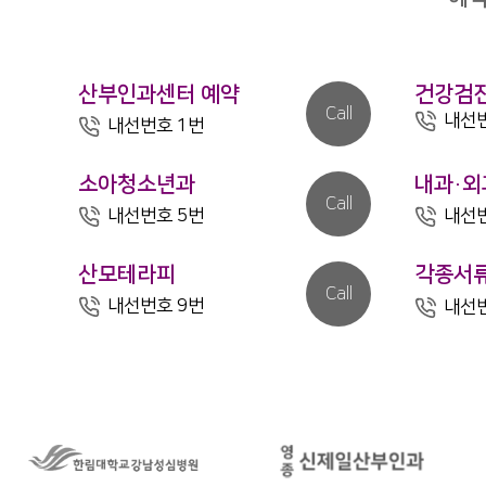
산부인과센터 예약
건강검
Call
내선번
내선번호 1번
소아청소년과
내과·외
Call
내선번호 5번
내선번
산모테라피
각종서
Call
내선번호 9번
내선번