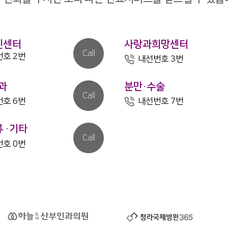
진센터
사랑과희망센터
Call
호 2번
내선번호 3번
과
분만·수술
Call
호 6번
내선번호 7번
류
·기타
Call
호 0번